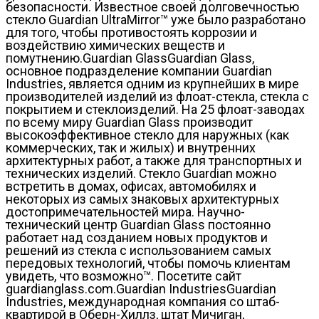
безопасности. Известное своей долговечностью
стекло Guardian UltraMirror™ уже было разработано
для того, чтобы противостоять коррозии и
воздействию химических веществ и
помутнению.Guardian GlassGuardian Glass,
основное подразделение компании Guardian
Industries, является одним из крупнейших в мире
производителей изделий из флоат-стекла, стекла с
покрытием и стеклоизделий. На 25 флоат-заводах
по всему миру Guardian Glass производит
высокоэффективное стекло для наружных (как
коммерческих, так и жилых) и внутренних
архитектурных работ, а также для транспортных и
технических изделий. Стекло Guardian можно
встретить в домах, офисах, автомобилях и
некоторых из самых знаковых архитектурных
достопримечательностей мира. Научно-
технический центр Guardian Glass постоянно
работает над созданием новых продуктов и
решений из стекла с использованием самых
передовых технологий, чтобы помочь клиентам
увидеть, что возможно™. Посетите сайт
guardianglass.com.Guardian IndustriesGuardian
Industries, международная компания со штаб-
квартирой в Оберн-Хиллз, штат Мичиган,