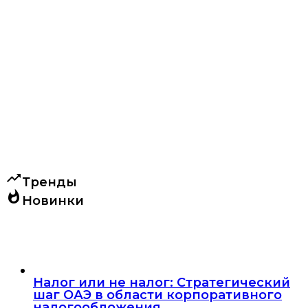
trending_up
Тренды
whatshot
Новинки
Налог или не налог: Стратегический
шаг ОАЭ в области корпоративного
налогообложения