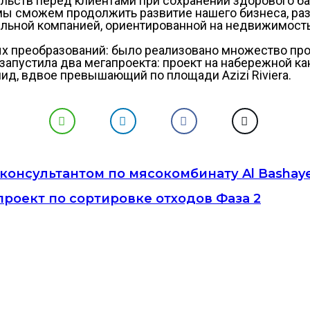
ельств перед клиентами при сохранении здорового б
ы сможем продолжить развитие нашего бизнеса, раз
ельной компанией, ориентированной на недвижимость
ных преобразований: было реализовано множество про
пустила два мегапроекта: проект на набережной кана
шид, вдвое превышающий по площади Azizi Riviera.
 консультантом по мясокомбинату Al Bashay
роект по сортировке отходов Фаза 2