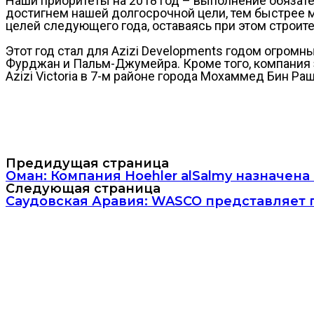
Наши приоритеты на 2018 год – выполнение обязат
достигнем нашей долгосрочной цели, тем быстрее м
целей следующего года, оставаясь при этом строит
Этот год стал для Azizi Developments годом огром
Фурджан и Пальм-Джумейра. Кроме того, компания за
Azizi Victoria в 7-м районе города Мохаммед Бин Ра
Предидущая страница
Оман: Компания Hoehler alSalmy назначена
Следующая страница
Саудовская Аравия: WASCO представляет п