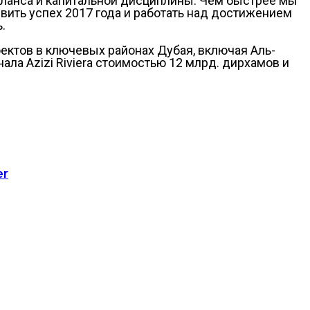
аланса и капитальной дисциплины. Чем быстрее мы
вить успех 2017 года и работать над достижением
.
ектов в ключевых районах Дубая, включая Аль-
ла Azizi Riviera стоимостью 12 млрд. дирхамов и
er