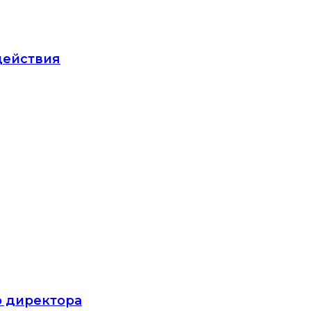
действия
о директора