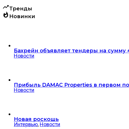
trending_up
Тренды
whatshot
Новинки
Бахрейн объявляет тендеры на сумму 4,
Новости
Прибыль DAMAC Properties в первом п
Новости
Новая роскошь
Интервью
,
Новости