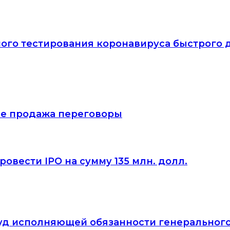
ого тестирования коронавируса быстрого 
тие продажа переговоры
овести IPO на сумму 135 млн. долл.
йвуд исполняющей обязанности генеральног