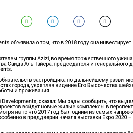
ts объявила о том, что в 2018 году она инвестирует 
лем группы Azizi, во время торжественного ужина A
тва Саида Аль Тайера, председателя и генерального д
ents.
обязательств застройщика по дальнейшему развити
тах города, укрепляя видение Его Высочества шейха
аботы и проживания.
i Developments, сказал: Мы рады сообщить, что выд
 проектов войдут новые жилые комплексы в перспект
мотря на то что 2017 год был одним из самых напря
, особенно в преддверии начала выставки Expo 2020 