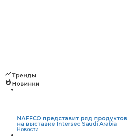
trending_up
Тренды
whatshot
Новинки
NAFFCO представит ряд продуктов
на выставке Intersec Saudi Arabia
Новости