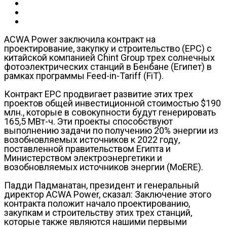
ACWA Power заключила контракт на
проектирование, закупку и строительство (EPC) с
китайской компанией Chint Group трех солнечных
фотоэлектрических станций в Бенбане (Египет) в
рамках программы Feed-in-Tariff (FiT).
Контракт EPC продвигает развитие этих трех
проектов общей инвестиционной стоимостью $190
млн., которые в совокупности будут генерировать
165,5 МВт-ч. Эти проекты способствуют
выполнению задачи по получению 20% энергии из
возобновляемых источников к 2022 году,
поставленной правительством Египта и
Министерством электроэнергетики и
возобновляемых источников энергии (MoERE).
Падди Падманатан, президент и генеральный
директор ACWA Power, сказал: Заключение этого
контракта положит начало проектированию,
закупкам и строительству этих трех станций,
которые также являются нашими первыми