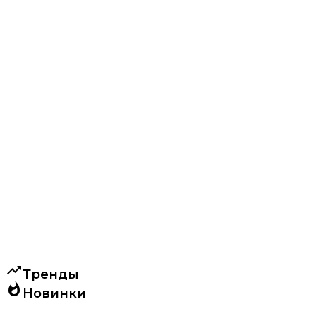
trending_up
Тренды
whatshot
Новинки