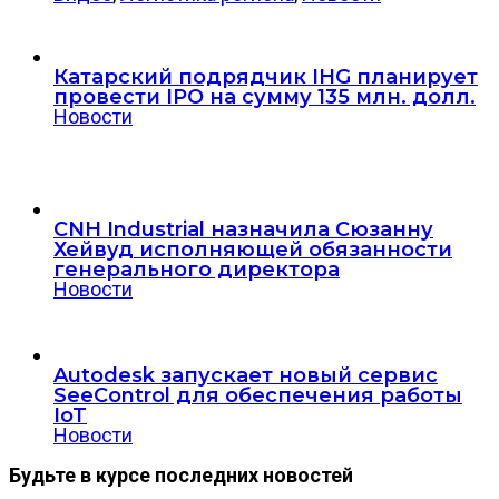
Катарский подрядчик IHG планирует
провести IPO на сумму 135 млн. долл.
Новости
CNH Industrial назначила Сюзанну
Хейвуд исполняющей обязанности
генерального директора
Новости
Autodesk запускает новый сервис
SeeControl для обеспечения работы
IoT
Новости
Будьте в курсе последних новостей