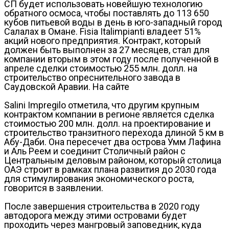
СП будет использовать новейшую технологию
обратного осмоса, чтобы поставлять до 113 650
кубов питьевой воды в день в юго-западный город
Салалах в Омане. Fisia Italimpianti владеет 51%
акций нового предприятия. Контракт, который
должен быть выполнен за 27 месяцев, стал для
компании вторым в этом году после полученной в
апреле сделки стоимостью 255 млн. долл. на
строительство опреснительного завода в
Саудовской Аравии. На сайте
Salini Impregilo отметила, что другим крупным
контрактом компании в регионе является сделка
стоимостью 200 млн. долл. на проектирование и
строительство транзитного перехода длиной 5 км в
Абу-Даби. Она пересечет два острова Умм Лафина
и Аль Реем и соединит Столичный район с
Центральным деловым районом, который столица
ОАЭ строит в рамках плана развития до 2030 года
для стимулирования экономического роста,
говорится в заявлении.
После завершения строительства в 2020 году
автодорога между этими островами будет
проходить через мангровый заповедник, куда