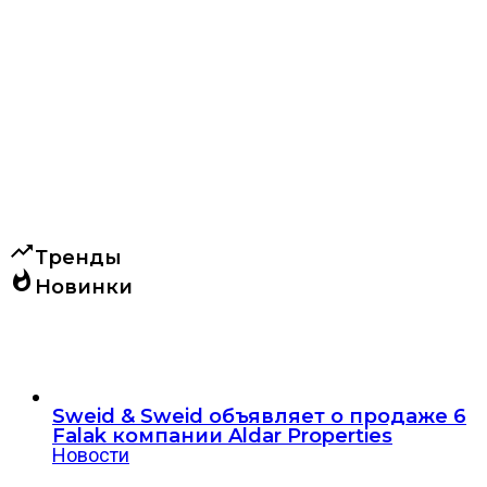
trending_up
Тренды
whatshot
Новинки
Sweid & Sweid объявляет о продаже 6
Falak компании Aldar Properties
Новости