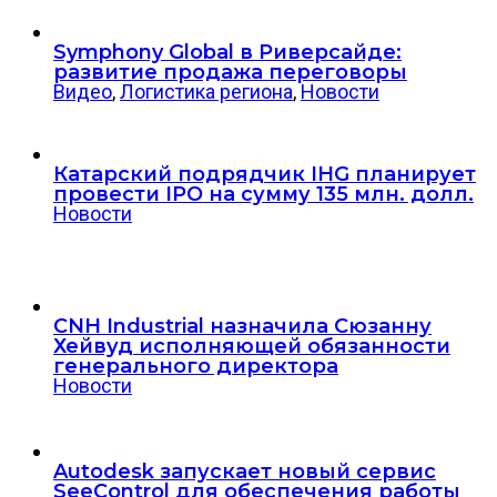
Symphony Global в Риверсайде:
развитие продажа переговоры
Видео
,
Логистика региона
,
Новости
Катарский подрядчик IHG планирует
провести IPO на сумму 135 млн. долл.
Новости
CNH Industrial назначила Сюзанну
Хейвуд исполняющей обязанности
генерального директора
Новости
Autodesk запускает новый сервис
SeeControl для обеспечения работы