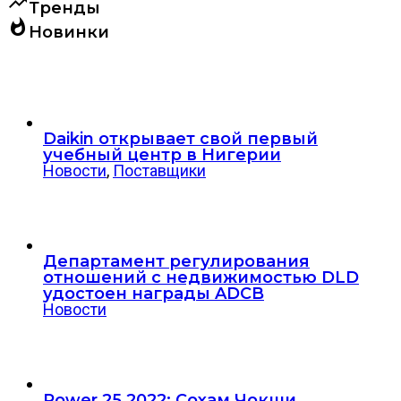
trending_up
Тренды
whatshot
Новинки
Daikin открывает свой первый
учебный центр в Нигерии
Новости
,
Поставщики
Департамент регулирования
отношений с недвижимостью DLD
удостоен награды ADCB
Новости
Power 25 2022: Сохам Чокши,