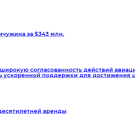
чужина за $343 млн.
т широкую согласованность действий авиа
ь ускоренной поддержки для достижения це
у десятилетней аренды