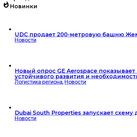
whatshot
Новинки
UDC продает 200-метровую башню Жем
Новости
Новый опрос GE Aerospace показывае
устойчивого развития и необходимост
Логистика региона
,
Новости
Dubai South Properties запускает схем
Новости