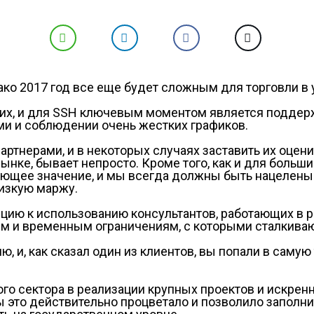
нако 2017 год все еще будет сложным для торговли 
их, и для SSH ключевым моментом является поддержа
и и соблюдении очень жестких графиков.
ртнерами, и в некоторых случаях заставить их оцен
ынке, бывает непросто. Кроме того, как и для боль
щее значение, и мы всегда должны быть нацелены н
изкую маржу.
цию к использованию консультантов, работающих в р
ым и временным ограничениям, с которыми сталкива
 и, как сказал один из клиентов, вы попали в самую 
ого сектора в реализации крупных проектов и искрен
обы это действительно процветало и позволило запол