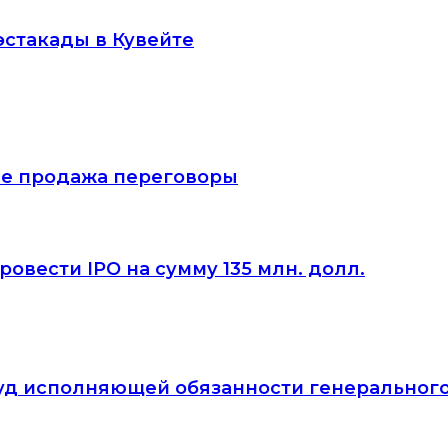
эстакады в Кувейте
тие продажа переговоры
овести IPO на сумму 135 млн. долл.
йвуд исполняющей обязанности генеральног