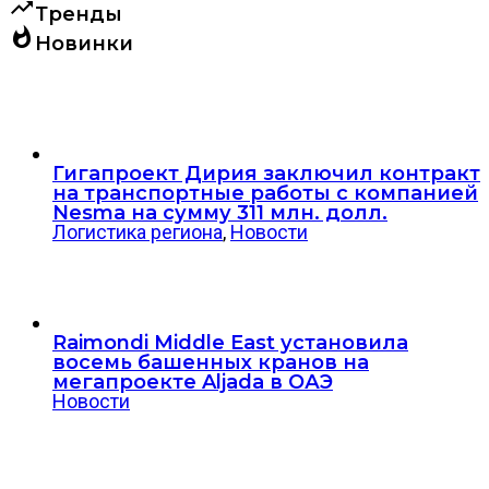
trending_up
Тренды
whatshot
Новинки
Гигапроект Дирия заключил контракт
на транспортные работы с компанией
Nesma на сумму 311 млн. долл.
Логистика региона
,
Новости
Raimondi Middle East установила
восемь башенных кранов на
мегапроекте Aljada в ОАЭ
Новости