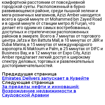
комфортном расстоянии от повседневной
городской суеты. Расположенный в бурно
развивающемся районе, среди пышной зелени и
мега-розничных магазинов, Azizi Amber находится
всего в одной минуте от Mohammed bin Zayed Road
и в одной минуте от станции метро Al Furjan, что
делает его одним из самых востребованных,
доступных и стратегически расположенных
районов в эмирате. Всего в 7 минутах от торгового
центра Jafza и Ibn Battuta Mall, в 10 минутах от JBR и
Dubai Marina, в 15 минутах от международного
аэропорта Al Maktoum и Palm, в 25 минутах от DIFC и
Business Bay, и в 12 минутах от Expo City, Azizi
Amber предлагает легкий доступ к широкому
спектру деловых, торговых и развлекательных
достопримечательностей.
Предидущая страница
Emirates Delivers запускает в Кувейте
Следующая страница
За пределы нефти и инноваций:
Возрождение недвижимости в
Саудовской Аравии