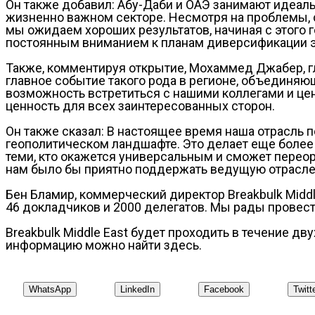
Он также добавил: Абу-Даби и ОАЭ занимают идеаль
жизненно важном секторе. Несмотря на проблемы, с
мы ожидаем хороших результатов, начиная с этого 
постоянным вниманием к планам диверсификации э
Также, комментируя открытие, Мохаммед Джабер, глав
главное событие такого рода в регионе, объединяющ
возможность встретиться с нашими коллегами и це
ценность для всех заинтересованных сторон.
Он также сказал: В настоящее время наша отрасль 
геополитическом ландшафте. Это делает еще более
теми, кто окажется универсальным и сможет переори
нам было бы приятно поддержать ведущую отраслев
Бен Бламир, коммерческий директор Breakbulk Middle
46 докладчиков и 2000 делегатов. Мы рады провест
Breakbulk Middle East будет проходить в течение д
информацию можно найти здесь.
WhatsApp
LinkedIn
Facebook
Twitt