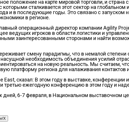
ное положение на карте мировой торговли, и страна 
 которыми сталкивается этот сектор на глобальном и
года и в последующие годы. Это связано с запуском
кономики в регионе.
ный операционный директор компании Agility Project L
ее ведущих игроков в области логистики и управлени
нными заинтересованными сторонами и найти возмож
переживает смену парадигмы, что в немалой степени
 насущной необходимость объединения усилий отрас
ентироваться на новую реальность. Мы считаем, что B
ую платформу региона для налаживания контактов и
 East, сказал: В этом году в выставке, конференции 
и третью ежегодную конференцию в этом году и наде
вух дней, 6-7 февраля, в Национальном выставочном ц
er/X