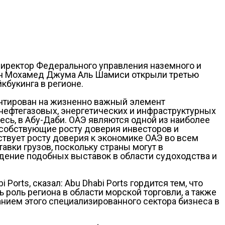
 директор Федерального управления наземного и
тан Мохамед Джума Аль Шамиси открыли третью
букинга в регионе.
иентирован на жизненно важный элемент
 нефтегазовых, энергетических и инфраструктурных
ь, в Абу-Даби. ОАЭ являются одной из наиболее
особствующие росту доверия инвесторов и
ствует росту доверия к экономике ОАЭ во всем
авки грузов, поскольку страны могут в
едение подобных выставок в области судоходства и
rts, сказал: Abu Dhabi Ports гордится тем, что
 роль региона в области морской торговли, а также
нием этого специализированного сектора бизнеса в