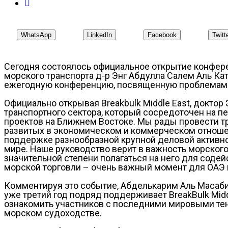
WhatsApp
LinkedIn
Facebook
Twitt
Сегодня состоялось официальное открытие конферен
морского транспорта д-р Энг Абдулла Салем Аль К
ежегодную конференцию, посвященную проблемам и 
Официально открывая Breakbulk Middle East, доктор
транспортного сектора, который сосредоточен на п
проектов на Ближнем Востоке. Мы рады провести т
развитых в экономическом и коммерческом отношен
поддержке разнообразной крупной деловой активнос
мире. Наше руководство верит в важность морского
значительной степени полагаться на него для соде
морской торговли – очень важный момент для ОАЭ и
Комментируя это событие, Абделькарим Аль Масаби, и
уже третий год подряд поддерживает BreakBulk Midd
ознакомить участников с последними мировыми тен
морском судоходстве.