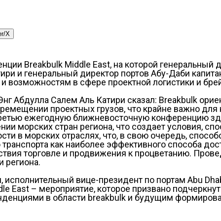
er/X
ции Breakbulk Middle East, на которой генеральный
атири и генеральный директор портов Абу-Даби капи
возможностям в сфере проектной логистики и брейк
 Энг Абдулла Салем Аль Катири сказал: Breakbulk ор
еремещении проектных грузов, что крайне важно для
ретью ежегодную ближневосточную конференцию здес
ии морских стран региона, что создает условия, сп
ти в морских отраслях, что, в свою очередь, способ
 транспорта как наиболее эффективного способа дост
йствия торговле и продвижения к процветанию. Пров
 региона.
сполнительный вице-президент по портам Abu Dhabi Po
le East – мероприятие, которое призвано подчеркнуть
денциями в области breakbulk и будущим формирова