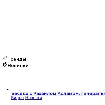
trending_up
Тренды
whatshot
Новинки
Беседа с Рахаилом Асламом, генераль
Видео
,
Новости