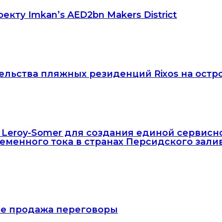
кту Imkan’s AED2bn Makers District
ельства пляжных резиденций Rixos на остр
ec Leroy-Somer для создания единой сервис
еменного тока в странах Персидского зали
тие продажа переговоры