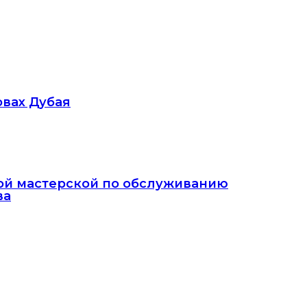
овах Дубая
ной мастерской по обслуживанию
ва