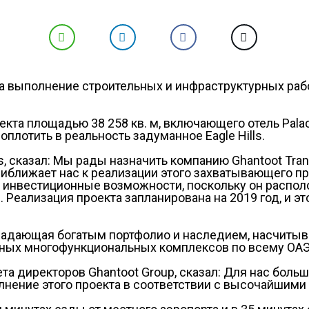
 на выполнение строительных и инфраструктурных рабо
ъекта площадью 38 258 кв. м, включающего отель Pala
плотить в реальность задуманное Eagle Hills.
s, сказал: Мы рады назначить компанию Ghantoot Tran
риближает нас к реализации этого захватывающего пр
инвестиционные возможности, поскольку он располож
 Реализация проекта запланирована на 2019 год, и 
 обладающая богатым портфолио и наследием, насчит
тных многофункциональных комплексов по всему ОАЭ
 директоров Ghantoot Group, сказал: Для нас больша
лнение этого проекта в соответствии с высочайшими 