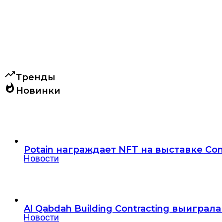
trending_up
Тренды
whatshot
Новинки
Potain награждает NFT на выставке Co
Новости
Al Qabdah Building Contracting выигра
Новости