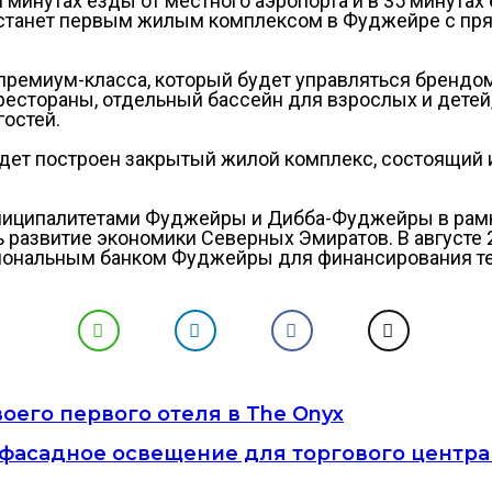
ми минутах езды от местного аэропорта и в 35 минута
он станет первым жилым комплексом в Фуджейре с п
 премиум-класса, который будет управляться брендом 
естораны, отдельный бассейн для взрослых и детей,
остей.
ет построен закрытый жилой комплекс, состоящий из
униципалитетами Фуджейры и Дибба-Фуджейры в рамка
ать развитие экономики Северных Эмиратов. В августе
иональным банком Фуджейры для финансирования теку
воего первого отеля в The Onyx
фасадное освещение для торгового центра 