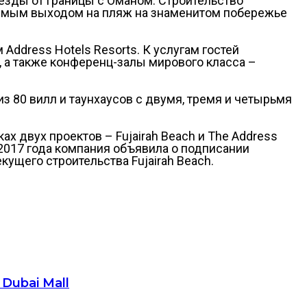
х езды от границы с Оманом. Строительство
рямым выходом на пляж на знаменитом побережье
Address Hotels Resorts. К услугам гостей
 а также конференц-залы мирового класса –
 80 вилл и таунхаусов с двумя, тремя и четырьмя
х двух проектов – Fujairah Beach и The Address
 2017 года компания объявила о подписании
щего строительства Fujairah Beach.
Dubai Mall