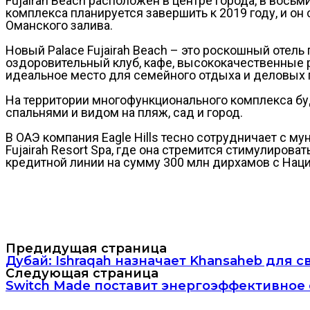
Fujairah Beach расположен в центре города, в вось
комплекса планируется завершить к 2019 году, и 
Оманского залива.
Новый Palace Fujairah Beach – это роскошный отель
оздоровительный клуб, кафе, высококачественные р
идеальное место для семейного отдыха и деловых г
На территории многофункционального комплекса буд
спальнями и видом на пляж, сад и город.
В ОАЭ компания Eagle Hills тесно сотрудничает с м
Fujairah Resort Spa, где она стремится стимулиров
кредитной линии на сумму 300 млн дирхамов с Нац
Предидущая страница
Дубай: Ishraqah назначает Khansaheb для с
Следующая страница
Switch Made поставит энергоэффективное 