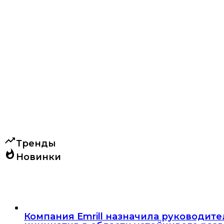
trending_up
Тренды
whatshot
Новинки
Компания Emrill назначила руководит