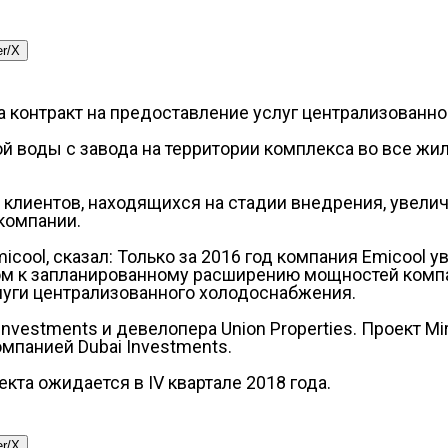
er/X
ла контракт на предоставление услуг централизованног
й воды с завода на территории комплекса во все жи
 клиентов, находящихся на стадии внедрения, увел
компании.
icool, сказал: Только за 2016 год компания Emicoo
лчком к запланированному расширению мощностей компа
луги централизованного холодоснабжения.
estments и девелопера Union Properties. Проект Mird
омпанией Dubai Investments.
кта ожидается в IV квартале 2018 года.
er/X