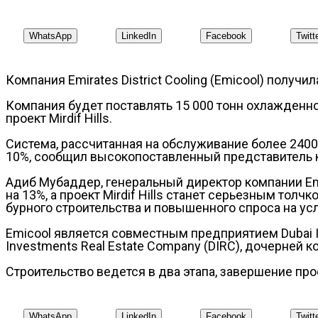
WhatsApp
LinkedIn
Facebook
Twitt
Компания Emirates District Cooling (Emicool) получи
Компания будет поставлять 15 000 тонн охлажденно
проект Mirdif Hills.
Система, рассчитанная на обслуживание более 2400
10%, сообщил высокопоставленный представитель 
Адиб Мубаддер, генеральный директор компании Em
на 13%, а проект Mirdif Hills станет серьезным то
бурного строительства и повышенного спроса на ус
Emicool является совместным предприятием Dubai Inv
Investments Real Estate Company (DIRC), дочерней к
Строительство ведется в два этапа, завершение прое
WhatsApp
LinkedIn
Facebook
Twitt