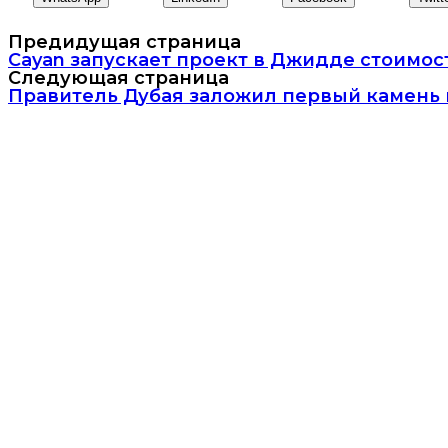
Предидущая страница
Cayan запускает проект в Джидде стоимос
Следующая страница
Правитель Дубая заложил первый камень в