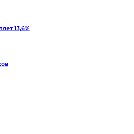
яет 13,6%
ков