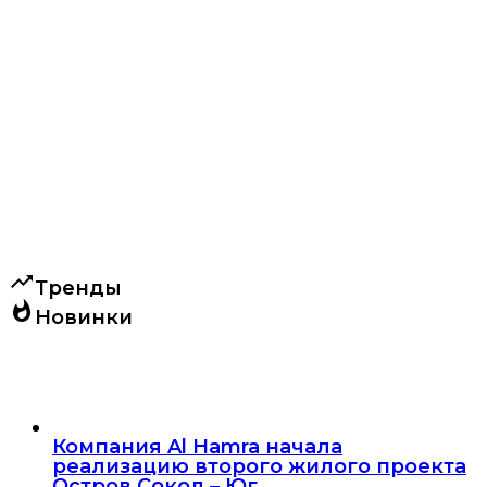
trending_up
Тренды
whatshot
Новинки
Компания Al Hamra начала
реализацию второго жилого проекта
Остров Сокол – Юг.