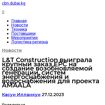
cbn.dubai.kg
Главная
Новости
Техника
Поставщики
Мероприятия
Логистика региона
Новости
L&T Construction выиграла
крупный заказ EPC на
создание возобновляемой
генерации, систем
энергоснабжения и
водоснабжения для проекта
AMAALA
Касун Илланкун
27.12.2023
Поделиться