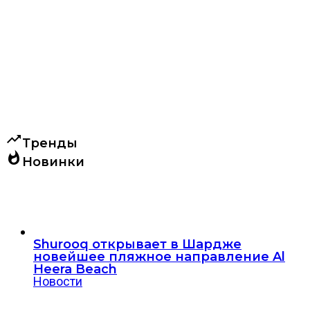
trending_up
Тренды
whatshot
Новинки
Shurooq открывает в Шардже
новейшее пляжное направление Al
Heera Beach
Новости