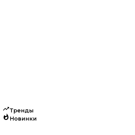
trending_up
Тренды
whatshot
Новинки