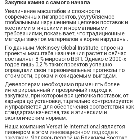
Закупки камня с самого начала
Увеличение масштабов и сложности
современных гигапроектов, усугубляемое
глобальными нарушениями цепочки поставок и
жесткими этическими и нормативными
требованиями, показывает, что традиционные
методы закупок материалов в корне нарушены.
По данным McKinsey Global Institute, спрос на
проекты масштаба назначения растет и сейчас
составляет 8 % мирового ВВП. Однако с 2000-х
годов лишь 0,2 % таких проектов успешно
оправдали свои первоначальные прогнозы по
стоимости, срокам и ожидаемым выгодам.
Девелоперам необходимо применять более
интегрированный и прозрачный подход к
закупкам, при котором вся цепочка поставок, от
карьера до установки, тщательно контролируется
и управляется для обеспечения соответствия как
стандартам качества, так и этическим и
экологическим нормам.
Наша компания Versatile International является
пионером в этом
инновационном подходе к
закупкам
. Являясь первой на Ближнем Востоке