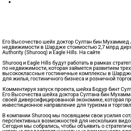
Его Высочество шейх доктор Султан бин Мухаммед А
недвижимости в Шардже стоимостью 2,7 млрд дирха
Authority (Shurooq) и Eagle Hills. На сайте
Shurooq и Eagle Hills будут работать в рамках стра
по недвижимости, которая займется развитием трех 
высококлассные гостиничные комплексы в Шардже,
для жилья, гостиничного бизнеса и розничной торго
Комментируя запуск проекта, шейха Бодур бинт Султа
Его Высочества шейха доктора Султана бин Мухамм
своей диверсифицированной экономике, которая пр
инвестиционное направление для туризма и торговл
В компании Shurooq мы посвящаем свои усилия со
перспективных возможностей для нескольких видов 
Сегодня мы собрались, чтобы объявить о стратегиче