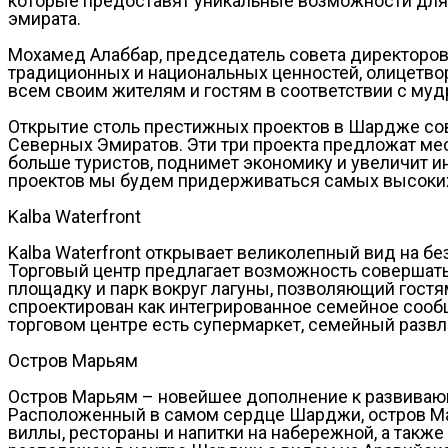
которые предоставят уникальные возможности для
эмирата.
Мохамед Алаббар, председатель совета директоров Ea
традиционных и национальных ценностей, олицетвор
всем своим жителям и гостям в соответствии с му
Открытие столь престижных проектов в Шардже со
Северных Эмиратов. Эти три проекта предложат ме
больше туристов, поднимет экономику и увеличит и
проектов мы будем придерживаться самых высоких 
Kalba Waterfront
Kalba Waterfront открывает великолепный вид на 
Торговый центр предлагает возможность совершать
площадку и парк вокруг лагуны, позволяющий гост
спроектирован как интегрированное семейное сооб
торговом центре есть супермаркет, семейный развл
Остров Марьям
Остров Марьям – новейшее дополнение к развивающ
Расположенный в самом сердце Шарджи, остров Мар
виллы, рестораны и напитки на набережной, а также 