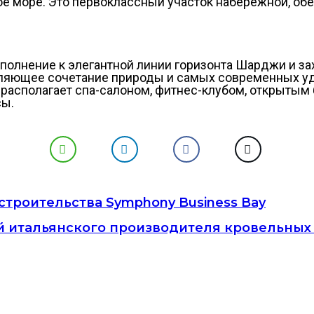
е море. Это первоклассный участок набережной, об
дополнение к элегантной линии горизонта Шарджи и
атляющее сочетание природы и самых современных у
 располагает спа-салоном, фитнес-клубом, открытым 
сы.
я строительства Symphony Business Bay
ий итальянского производителя кровельных