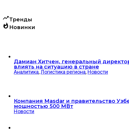
trending_up
Тренды
whatshot
Новинки
Дамиан Хитчен, генеральный директор
влиять на ситуацию в стране
Аналитика
,
Логистика региона
,
Новости
Компания Masdar и правительство Узб
мощностью 500 МВт
Новости