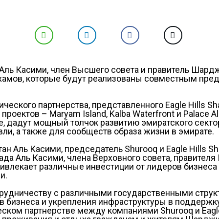
ль Касими, член Высшего совета и правитель Шарджи
мов, которые будут реализованы совместным предп
тегического партнерства, представленного Eagle Hills
проектов – Maryam Island, Kalba Waterfront и Palace
 дадут мощный толчок развитию эмиратского секто
вли, а также для сообществ образа жизни в эмирате.
н Аль Касими, председатель Shurooq и Eagle Hills Sh
ада Аль Касими, члена Верховного совета, правите
ивлекает различные инвестиции от лидеров бизнеса 
и.
трудничеству с различными государственными струк
бизнеса и укрепления инфраструктуры в поддержку к
ском партнерстве между компаниями Shurooq и Eagle 