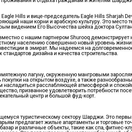
 проживания и отдыха гражданам и жителям Шарджи,
gle Hills и вице-председатель Eagle Hills Sharjah D
яющий наши корни и арабскую культуру. Это место те
дрым видением Его Высочества шейха доктора Султа
вместно с нашим партнером Shurooq демонстрирует
стному населению совершенно новый уровень жизни и
нвестиции в эмират. Мы надеемся на долговременное
стандартов дизайна и качества строительства.
безмятежную лагуну, окруженную мангровыми заросля
 покупки на открытом воздухе, а также разнообразн
ям насладиться расслабляющей атмосферой и спокойн
щество, призванное удовлетворить потребности посе
екательный центр и большой фуд-корт.
емуся туристическому сектору Шарджи. Это первый 
ьям предлагает жилые апартаменты и торговые точ
базар и различные объекты, такие как спа, фитнес-кл