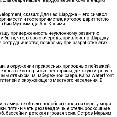
 благодаря нашей твердой вере в компетенцию
evelopment, сказал: Для нас Шарджа – это символ
рпимости и гостеприимства, которое дарит тепло
на бин Мухаммада Аль Касими.
 нашу приверженность неуклонному развитию
 быта, что, в свою очередь, привлечет в Шарджу
 сотрудничество, поскольку при разработке этих
ми, в окружении прекрасных природных пейзажей.
ые крытые и открытые рестораны, детскую игровую
ым отдыхом на набережной озера. Kalba Waterfront
тителей и окружающего местного населения. В
в эмирате объект подобного рода на берегу моря.
ки, пяти- и четырехзвездочные отели, роскошные
уб, бассейн и детская игровая зона. Остров Марьям