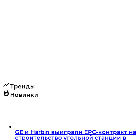
trending_up
Тренды
whatshot
Новинки
GE и Harbin выиграли EPC-контракт на
строительство угольной станции в