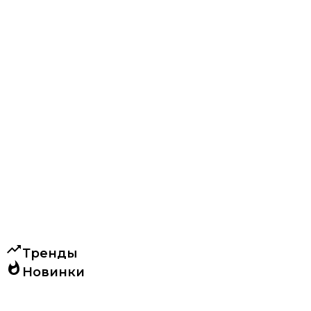
trending_up
Тренды
whatshot
Новинки