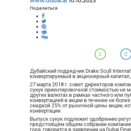
www.dubai.al
10.10.2023
Поделиться
Дубайский подрядчик Drake Scull Internat
конвертируемый в акционерный капитал, в
27 марта 2018 г. совет директоров ком
сукук ориентировочной стоимостью не м
других валютах в рамках частного или 
конвертацией в акции в течение не более
скидкой 25% от рыночной цены акции, к
конвертации.
Выпуск сукук подлежит одобрению регу
предстоящем общем собрании компании, 
года, говорится в заявлении на Dubai Finan