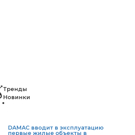
ng_up
Тренды
shot
Новинки
DAMAC вводит в эксплуатацию
первые жилые объекты в