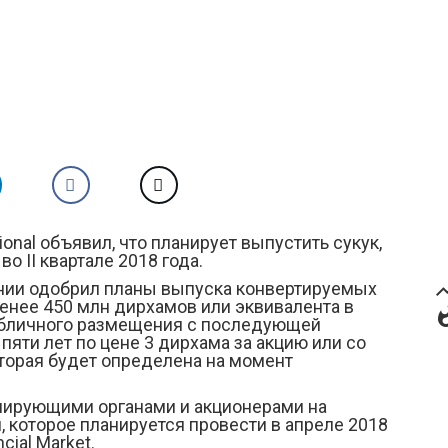
ional объявил, что планирует выпустить сукук,
о II квартале 2018 года.
пании одобрил планы выпуска конвертируемых
trendi
енее 450 млн дирхамов или эквивалента в
what
публичного размещения с последующей
 пяти лет по цене 3 дирхама за акцию или со
оторая будет определена на момент
лирующими органами и акционерами на
которое планируется провести в апреле 2018
cial Market.