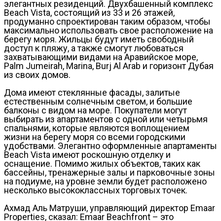
элегантных резиденций. Двухбашенный комплекс
Beach Vista, состоящий из 33 и 26 этажей,
продуманно спроектирован таким образом, чтобы
максимально использовать свое расположение на
берегу моря. Жильцы будут иметь свободный
доступ к пляжу, а также смогут любоваться
захватывающими видами на Аравийское море,
Palm Jumeirah, Marina, Burj Al Arab и горизонт Дубая
из своих домов.
Дома имеют стеклянные фасады, залитые
естественным солнечным светом, и большие
балконы с видом на море. Покупатели могут
выбирать из апартаментов с одной или четырьмя
спальнями, которые являются воплощением
жизни на берегу моря со всеми городскими
удобствами. Элегантно оформленные апартаменты
Beach Vista имеют роскошную отделку и
оснащение. Помимо жилых объектов, таких как
бассейны, тренажерные залы и парковочные зоны
на подиуме, на уровне земли будет расположено
несколько высококлассных торговых точек.
Ахмад Аль Матруши, управляющий директор Emaar
Properties, сказал: Emaar Beachfront – это