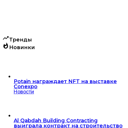
trending_up
Тренды
whatshot
Новинки
Potain награждает NFT на выставке
Conexpo
Новости
Al Qabdah Building Contracting
выиграла контракт на строительство