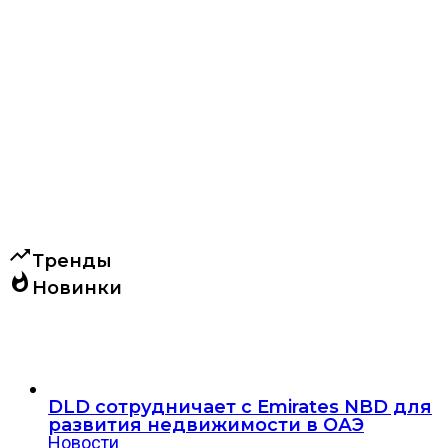
trending_up
Тренды
whatshot
Новинки
DLD сотрудничает с Emirates NBD для
развития недвижимости в ОАЭ
Новости