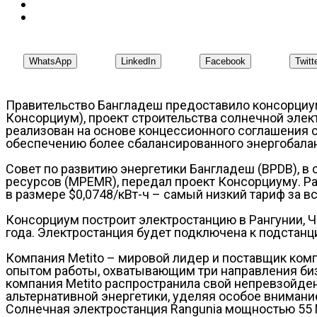
WhatsApp
LinkedIn
Facebook
Twitt
Правительство Бангладеш предоставило консорциуму
Консорциум), проект строительства солнечной элек
реализован на основе концессионного соглашения ср
обеспечению более сбалансированного энергобала
Совет по развитию энергетики Бангладеш (BPDB), в
ресурсов (MPEMR), передал проект Консорциуму. 
в размере $0,0748/кВт-ч – самый низкий тариф за 
Консорциум построит электростанцию в Рангунии, Ча
года. Электростанция будет подключена к подстанц
Компания Metito – мировой лидер и поставщик ком
опытом работы, охватывающим три направления биз
компания Metito распространила свой непревзойден
альтернативной энергетики, уделяя особое внимани
Солнечная электростанция Rangunia мощностью 55 М