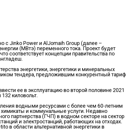
с Jinko Power и AlJomaih Group (далее –
нергии (МВтэ) переменного тока. Проект будет
 что соответствует концепции правительства по
англадеш.
терства энергетики, энергетики и минеральных
ником тендера, предложившим конкурентный тариф
 ввести ее в эксплуатацию во второй половине 2021
 132 киловольт.
вления водными ресурсами с более чем 60-летним
 химикаты и коммунальные услуги. Недавно
ого партнерства (ГЧП) в водном секторе на сектор
танций и электростанций, работающих на отходах.
to в области альтернативной энергетики в