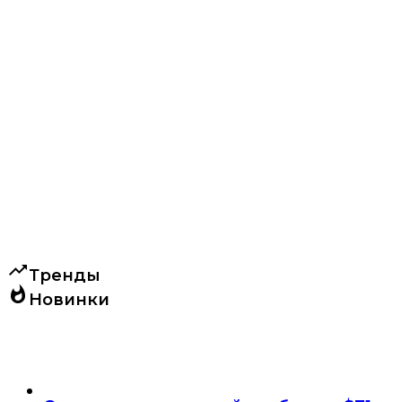
trending_up
Тренды
whatshot
Новинки