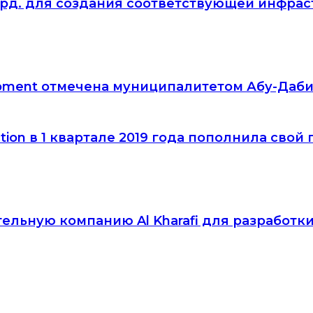
лрд. для создания соответствующей инфрас
lopment отмечена муниципалитетом Абу-Даби
ion в 1 квартале 2019 года пополнила свой 
ительную компанию Al Kharafi для разработки