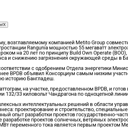
er/X
, возглавляемому компанией Metito Group совместно 
тростанции Rangunia мощностью 55 мегаватт электроэ
оком на 20 лет по принципу Build Own Operate (BOO),
нса и снижению загрязнения окружающей среды в Б
 соответствии с одобрением Отдела энергетики Минис
Ранее BPDB объявил Консорциум самым низким участ
всю историю Бангладеш.
ттограм, на участке, предоставленном BPDB, и готов
ии 132/33 киловольт Чандрагона по одноцепной линии
плексных интеллектуальных решений в области упра
неса: проектирование и строительство, специальные
ный опыт разработки проектов государственно-частн
е разработке проектов солнечных, ветряных электрос
Вт переменного тока является первым проектом Meti