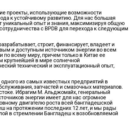
такие проекты, использующие возможности
ода к устойчивому развитию. Для нас большая
ят уникальный опыт и знания, максимизируя общую
о сотрудничества с BPDB для перехода к следующим
зрабатывает, строит, финансирует, владеет и
ивым и доступным источником энергии во всем
 по всему миру, причем только в Китае ее
ром крупнейшей в мире солнечной
еский технический и эксплуатационный опыт,
, одного из самых известных предприятий в
бслуживания, запчастей и смазочных материалов.
стоке. Ибрагим М. Альджомайх, генеральный
источников энергии имеет для нас огромное
новному двигателю роста всей бангладешской
еш на протяжении последних 12 лет, и мы рады
силой в стремлении Бангладеш к возобновляемой