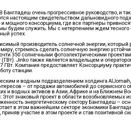
: В Бангладеш очень прогрессивное руководство, и 
ются настоящим свидетельством дальновидного подх
о и мощного консорциума, где все партнеры привнос
у мы будем служить. Мы с нетерпением ждем тесног
мный успех.
симый производитель солнечной энергии, который ра
 миру, стремясь сделать солнечную энергию устойч
 почти 350 солнечными фотоэлектрическими проектами
т (ГВт). Jinko также является владельцем и операто
7 ГВт. Компания предоставляет Консорциуму практич
боту станции.
ическим и водным подразделением холдинга AlJomaih
тересов – от продажи автомобилей до сервисного о
х и водных активов в Азии, Африке и на Ближнем Во
ал: Этот знаковый проект в области возобновляемых 
рженность энергетическому сектору Бангладеш – ос
ботает в этом важнейшем секторе экономики Банглад
 приняв участие в этом проекте и став позитивной 