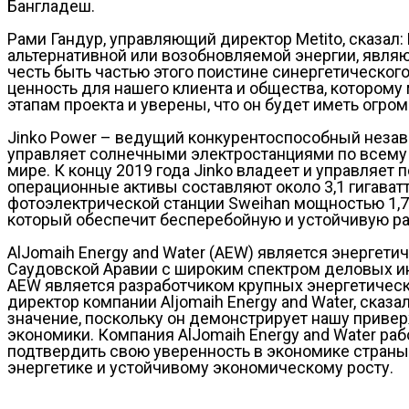
Бангладеш.
Рами Гандур, управляющий директор Metito, сказал
альтернативной или возобновляемой энергии, явля
честь быть частью этого поистине синергетическог
ценность для нашего клиента и общества, котором
этапам проекта и уверены, что он будет иметь огро
Jinko Power – ведущий конкурентоспособный незави
управляет солнечными электростанциями по всему
мире. К концу 2019 года Jinko владеет и управляет
операционные активы составляют около 3,1 гигават
фотоэлектрической станции Sweihan мощностью 1,7
который обеспечит бесперебойную и устойчивую ра
AlJomaih Energy and Water (AEW) является энергет
Саудовской Аравии с широким спектром деловых ин
AEW является разработчиком крупных энергетически
директор компании Aljomaih Energy and Water, сказ
значение, поскольку он демонстрирует нашу приве
экономики. Компания AlJomaih Energy and Water ра
подтвердить свою уверенность в экономике страны,
энергетике и устойчивому экономическому росту.