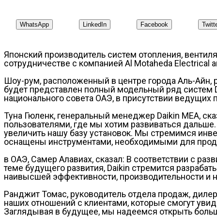
WhatsApp
LinkedIn
Facebook
Twitt
Японский производитель систем отопления, вентил
сотрудничестве с компанией Al Motaheda Electrical a
Шоу-рум, расположенный в центре города Аль-Айн,
будет представлен полный модельный ряд систем 
национального совета ОАЭ, в присутствии ведущих 
Туна Гюленк, генеральный менеджер Daikin MEA, ска
пользователями, где мы хотим развиваться дальше. 
увеличить нашу базу установок. Мы стремимся инве
оснащены инструментами, необходимыми для продв
в ОАЭ, Самер Алавиах, сказал: В соответствии с р
теме будущего развития, Daikin стремится разраба
наивысшей эффективности, производительности и 
Ранджит Томас, руководитель отдела продаж, дилер
наших отношений с клиентами, которые смогут увид
Заглядывая в будущее, мы надеемся открыть больш