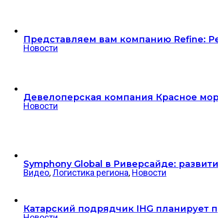
Представляем вам компанию Refine: 
Новости
Девелоперская компания Красное мор
Новости
Symphony Global в Риверсайде: разви
Видео
,
Логистика региона
,
Новости
Катарский подрядчик IHG планирует пр
Новости