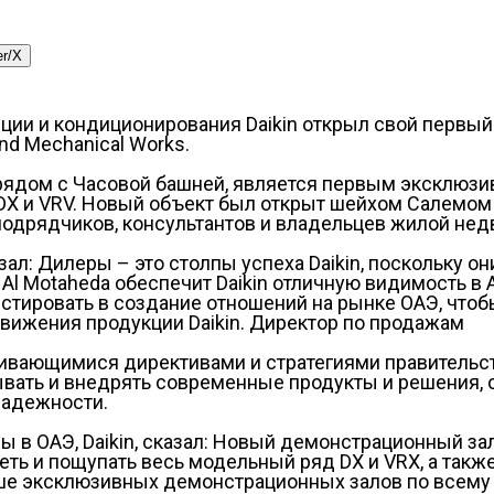
er/X
яции и кондиционирования Daikin открыл свой первы
nd Mechanical Works.
 рядом с Часовой башней, является первым эксклюз
DX и VRV. Новый объект был открыт шейхом Салемом
подрядчиков, консультантов и владельцев жилой нед
зал: Дилеры – это столпы успеха Daikin, поскольку о
Al Motaheda обеспечит Daikin отличную видимость в А
стировать в создание отношений на рынке ОАЭ, чтобы
ижения продукции Daikin. Директор по продажам
азвивающимися директивами и стратегиями правительс
тывать и внедрять современные продукты и решения,
надежности.
ы в ОАЭ, Daikin, сказал: Новый демонстрационный з
еть и пощупать весь модельный ряд DX и VRX, а такж
е эксклюзивных демонстрационных залов по всему О