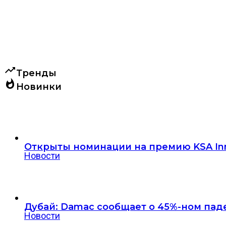
trending_up
Тренды
whatshot
Новинки
Открыты номинации на премию KSA Innova
Новости
Дубай: Damac сообщает о 45%-ном пад
Новости