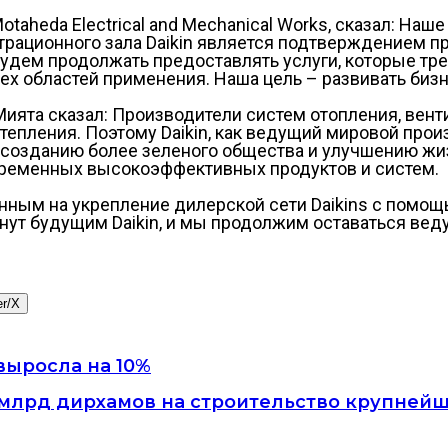
aheda Electrical and Mechanical Works, сказал: Наше
трационного зала Daikin является подтверждением п
удем продолжать предоставлять услуги, которые тре
х областей применения. Наша цель – развивать бизн
Мията сказал: Производители систем отопления, вен
тепления. Поэтому Daikin, как ведущий мировой прои
 созданию более зеленого общества и улучшению жи
временных высокоэффективных продуктов и систем.
нным на укрепление дилерской сети Daikins с помощ
танут будущим Daikin, и мы продолжим оставаться в
er/X
 выросла на 10%
1 млрд дирхамов на строительство крупней