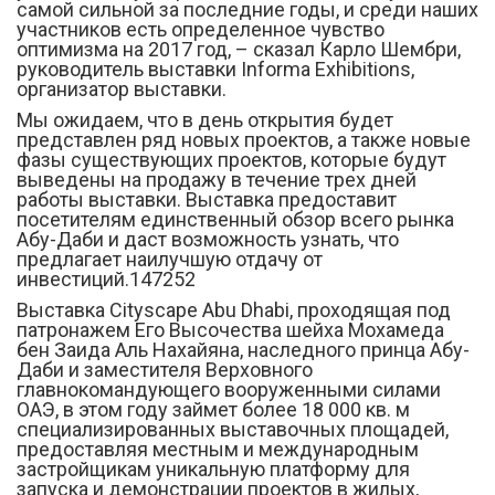
самой сильной за последние годы, и среди наших
участников есть определенное чувство
оптимизма на 2017 год, – сказал Карло Шембри,
руководитель выставки Informa Exhibitions,
организатор выставки.
Мы ожидаем, что в день открытия будет
представлен ряд новых проектов, а также новые
фазы существующих проектов, которые будут
выведены на продажу в течение трех дней
работы выставки. Выставка предоставит
посетителям единственный обзор всего рынка
Абу-Даби и даст возможность узнать, что
предлагает наилучшую отдачу от
инвестиций.147252
Выставка Cityscape Abu Dhabi, проходящая под
патронажем Его Высочества шейха Мохамеда
бен Заида Аль Нахайяна, наследного принца Абу-
Даби и заместителя Верховного
главнокомандующего вооруженными силами
ОАЭ, в этом году займет более 18 000 кв. м
специализированных выставочных площадей,
предоставляя местным и международным
застройщикам уникальную платформу для
запуска и демонстрации проектов в жилых,