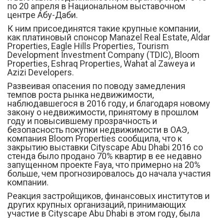
по 20 апреля в Национальном выставочном
центре Абу-Даби.
К ним присоединятся такие крупные компании,
как платиновый спонсор Manazel Real Estate, Aldar
Properties, Eagle Hills Properties, Tourism
Development Investment Company (TDIC), Bloom
Properties, Eshraq Properties, Wahat al Zaweya и
Azizi Developers.
Развеивая опасения по поводу замедления
темпов роста рынка недвижимости,
наблюдавшегося в 2016 году, и благодаря новому
закону о недвижимости, принятому в прошлом
году и повысившему прозрачность и
безопасность покупки недвижимости в ОАЭ,
компания Bloom Properties сообщила, что к
закрытию выставки Cityscape Abu Dhabi 2016 со
стенда было продано 70% квартир в ее недавно
запущенном проекте Faya, что примерно на 20%
больше, чем прогнозировалось до начала участия
компании.
Реакция застройщиков, финансовых институтов и
других крупных организаций, принимающих
участие в Cityscape Abu Dhabi в этом году, была