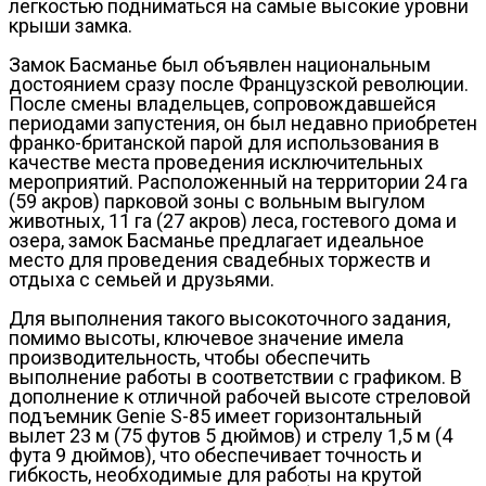
легкостью подниматься на самые высокие уровни
крыши замка.
Замок Басманье был объявлен национальным
достоянием сразу после Французской революции.
После смены владельцев, сопровождавшейся
периодами запустения, он был недавно приобретен
франко-британской парой для использования в
качестве места проведения исключительных
мероприятий. Расположенный на территории 24 га
(59 акров) парковой зоны с вольным выгулом
животных, 11 га (27 акров) леса, гостевого дома и
озера, замок Басманье предлагает идеальное
место для проведения свадебных торжеств и
отдыха с семьей и друзьями.
Для выполнения такого высокоточного задания,
помимо высоты, ключевое значение имела
производительность, чтобы обеспечить
выполнение работы в соответствии с графиком. В
дополнение к отличной рабочей высоте стреловой
подъемник Genie S-85 имеет горизонтальный
вылет 23 м (75 футов 5 дюймов) и стрелу 1,5 м (4
фута 9 дюймов), что обеспечивает точность и
гибкость, необходимые для работы на крутой