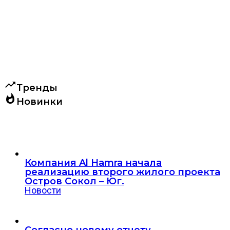
trending_up
Тренды
whatshot
Новинки
Компания Al Hamra начала
реализацию второго жилого проекта
Остров Сокол – Юг.
Новости
Согласно новому отчету,