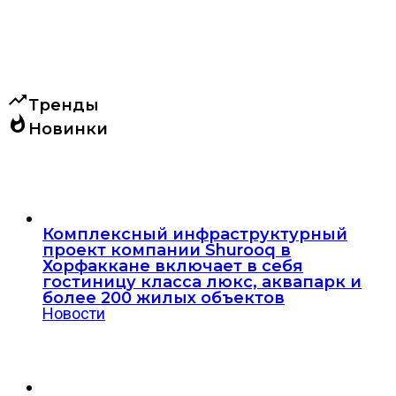
trending_up
Тренды
whatshot
Новинки
Комплексный инфраструктурный
проект компании Shurooq в
Хорфаккане включает в себя
гостиницу класса люкс, аквапарк и
более 200 жилых объектов
Новости