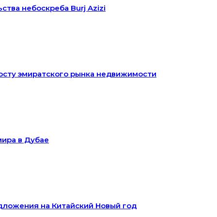
ства небоскреба Burj Azizi
росту эмиратского рынка недвижимости
мира в Дубае
дложения на Китайский Новый год