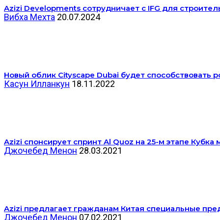
Azizi Developments сотрудничает с IFG для строитель
Вибха Мехта
20.07.2024
Новый облик Cityscape Dubai будет способствовать 
Касун Илланкун
18.11.2022
Azizi спонсирует спринт Al Quoz на 25-м этапе Кубка 
Джочебед Менон
28.03.2021
Azizi предлагает гражданам Китая специальные пре
Джочебед Менон
07.02.2021