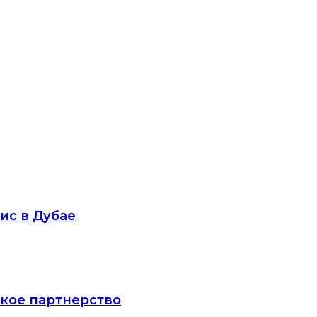
ис в Дубае
ское партнерство