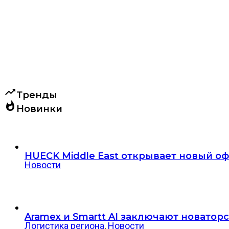
trending_up
Тренды
whatshot
Новинки
HUECK Middle East открывает новый оф
Новости
Aramex и Smartt AI заключают новатор
Логистика региона
,
Новости