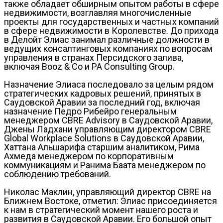
также обладает обширным опытом работы в сфере
недвижимости, возглавляя многочисленные
проекты для государственных и частных компаний
в сфере недвижимости в Королевстве. До прихода
в Делойт Элиас занимал различные должности в
ведущих консалтинговых компаниях по вопросам
управления в странах Персидского залива,
включая Booz & Co и PA Consulting Group.
Назначение Элиаса последовало за целым рядом
стратегических кадровых решений, принятых в
Саудовской Аравии за последний год, включая
назначение Педро Рибейро генеральным
менеджером CBRE Advisory в Саудовской Аравии,
Джены Ладхани управляющим директором CBRE
Global Workplace Solutions в Саудовской Аравии,
Хаттана Альшарифа старшим аналитиком, Рима
Ахмеда менеджером по корпоративным
коммуникациям и Ранима Баата менеджером по
соблюдению требований.
Николас Маклин, управляющий директор CBRE на
Ближнем Востоке, отметил: Элиас присоединяется
к нам в стратегический момент нашего роста и
развития в Саудовской Аравии. Его большой опыт