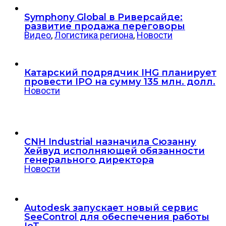
Symphony Global в Риверсайде:
развитие продажа переговоры
Видео
,
Логистика региона
,
Новости
Катарский подрядчик IHG планирует
провести IPO на сумму 135 млн. долл.
Новости
CNH Industrial назначила Сюзанну
Хейвуд исполняющей обязанности
генерального директора
Новости
Autodesk запускает новый сервис
SeeControl для обеспечения работы
IoT