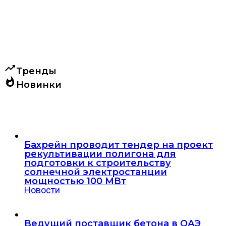
trending_up
Тренды
whatshot
Новинки
Бахрейн проводит тендер на проект
рекультивации полигона для
подготовки к строительству
солнечной электростанции
мощностью 100 МВт
Новости
Ведущий поставщик бетона в ОАЭ