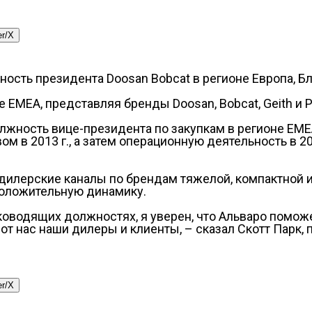
er/X
ость президента Doosan Bobcat в регионе Европа, Б
 EMEA, представляя бренды Doosan, Bobcat, Geith и P
олжность вице-президента по закупкам в регионе EME
 в 2013 г., а затем операционную деятельность в 201
дилерские каналы по брендам тяжелой, компактной и
положительную динамику.
ководящих должностях, я уверен, что Альваро помож
от нас наши дилеры и клиенты, – сказал Скотт Парк,
er/X