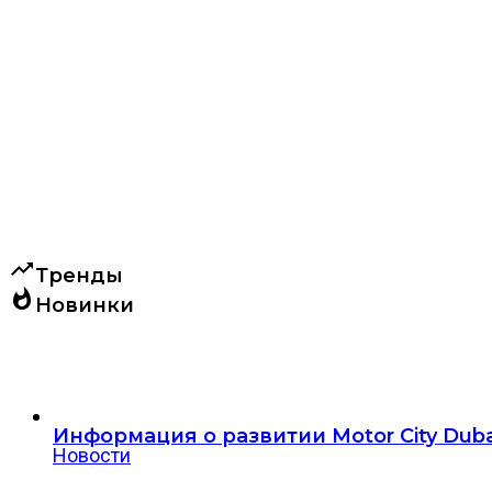
trending_up
Тренды
whatshot
Новинки
Информация о развитии Motor City Dub
Новости