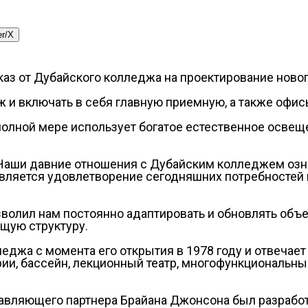
er/X
каз от Дубайского колледжа на проектирование ново
 и включать в себя главную приемную, а также офис
полной мере использует богатое естественное освещ
 Наши давние отношения с Дубайским колледжем озн
ч является удовлетворение сегодняшних потребносте
волил нам постоянно адаптировать и обновлять объ
щую структуру.
еджа с момента его открытия в 1978 году и отвечает
и, бассейн, лекционный театр, многофункциональный
авляющего партнера Брайана Джонсона был разработа