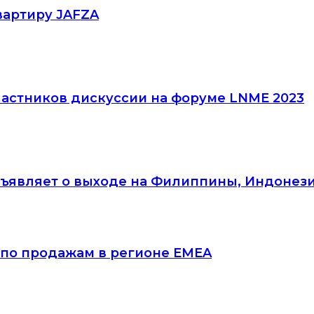
вартиру JAFZA
астников дискуссии на форуме LNME 2023
ъявляет о выходе на Филиппины, Индонез
а по продажам в регионе EMEA