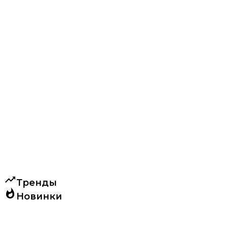
trending_up
Тренды
whatshot
Новинки