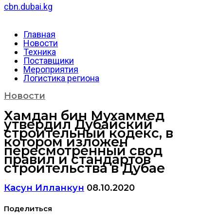
cbn.dubai.kg
Главная
Новости
Техника
Поставщики
Мероприятия
Логистика региона
Новости
Хамдан бин Мухаммед
утвердил Дубайский
строительный кодекс, в
котором изложен
пересмотренный свод
правил и стандартов
строительства в Дубае
Касун Илланкун
08.10.2020
Поделиться