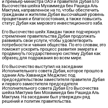
и премьер-министра ОАЭ и правителя Дубая Его
Высочества шейха Мухаммеда бен Рашида Аль
Мактума, направленное на то, чтобы обеспечить
гражданам и жителям Дубая высочайший уровень
процветания и благосостояния, а также повысить
статус Дубая как мирового инвестиционного хаба.
Его Высочество шейх Хамдан также подчеркнул
стремление правительства Дубая продолжать
развивать свои услуги, чтобы удовлетворить
потребности и чаяния общества. По его словам, это
поможет ускорить процесс развития эмирата и
продвинуть государственную систему Дубая как
образец для подражания во всем мире.
Его Высочество выступил на заседании
Исполнительного совета Дубая, которое прошло в
здании Аль-Хаванидж Меджлис под
председательством заместителя правителя Дубая
и первого заместителя председателя
Исполнительного совета Дубая Его Высочества
шейха Мактума бин Мохаммеда бин Рашида Аль
Мактума. На заседании был утвержден ряд
решений и политик правительства.