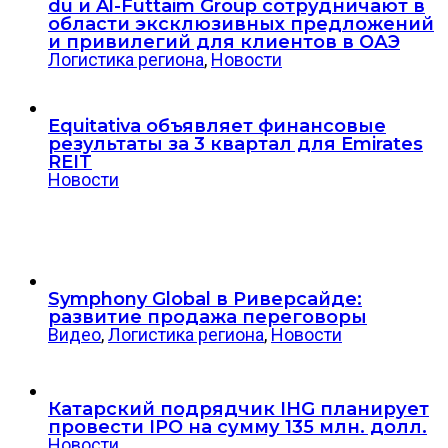
du и Al-Futtaim Group сотрудничают в
области эксклюзивных предложений
и привилегий для клиентов в ОАЭ
Логистика региона
,
Новости
Equitativa объявляет финансовые
результаты за 3 квартал для Emirates
REIT
Новости
Symphony Global в Риверсайде:
развитие продажа переговоры
Видео
,
Логистика региона
,
Новости
Катарский подрядчик IHG планирует
провести IPO на сумму 135 млн. долл.
Новости