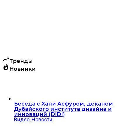
trending_up
Тренды
whatshot
Новинки
Беседа с Хани Асфуром, деканом
Дубайского института дизайна и
инноваций (DIDI)
Видео
,
Новости