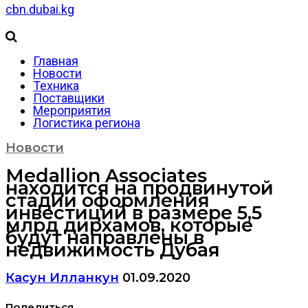
cbn.dubai.kg
Главная
Новости
Техника
Поставщики
Мероприятия
Логистика региона
Новости
Medallion Associates
находится на продвинутой
стадии оформления
инвестиций в размере 5,5
млрд дирхамов, которые
будут направлены в
недвижимость Дубая
Касун Илланкун
01.09.2020
Поделиться