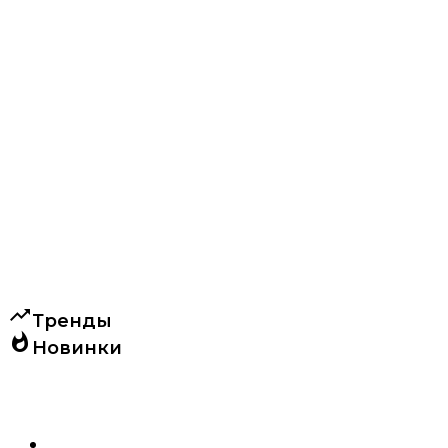
trending_up
Тренды
whatshot
Новинки