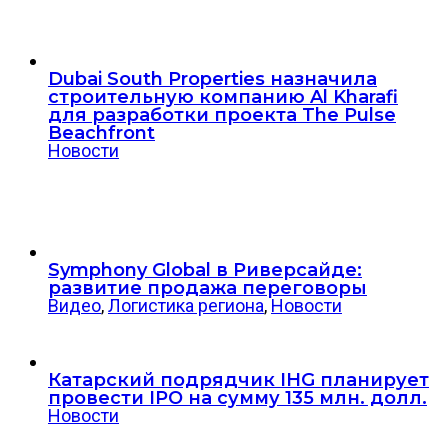
Dubai South Properties назначила
строительную компанию Al Kharafi
для разработки проекта The Pulse
Beachfront
Новости
Symphony Global в Риверсайде:
развитие продажа переговоры
Видео
,
Логистика региона
,
Новости
Катарский подрядчик IHG планирует
провести IPO на сумму 135 млн. долл.
Новости