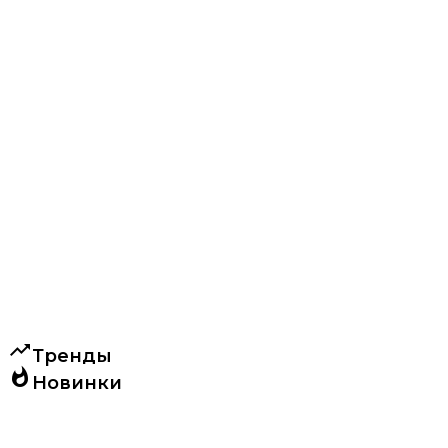
trending_up
Тренды
whatshot
Новинки