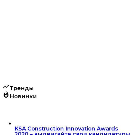
trending_up
Тренды
whatshot
Новинки
KSA Construction Innovation Awards
2020 – выдвигайте свои кандидатуры