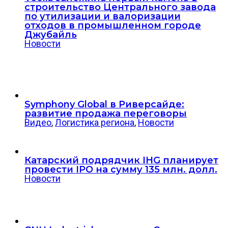
строительство Центрального завода
по утилизации и валоризации
отходов в промышленном городе
Джубайль
Новости
Symphony Global в Риверсайде:
развитие продажа переговоры
Видео
,
Логистика региона
,
Новости
Катарский подрядчик IHG планирует
провести IPO на сумму 135 млн. долл.
Новости