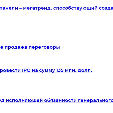
анели – мегатренд, способствующий созд
тие продажа переговоры
овести IPO на сумму 135 млн. долл.
йвуд исполняющей обязанности генеральног