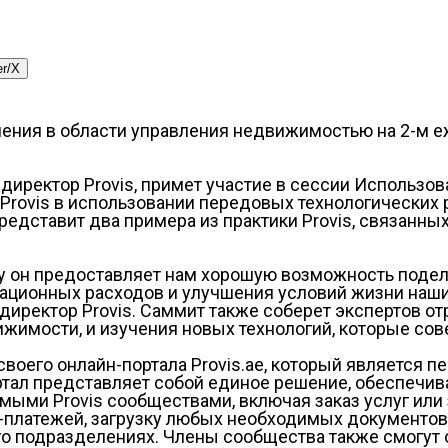
er/X
ения в области управления недвижимостью на 2-м е
 директор Provis, примет участие в сессии Использо
Provis в использовании передовых технологических
едставит два примера из практики Provis, связанн
ку он предоставляет нам хорошую возможность подел
ционных расходов и улучшения условий жизни наших 
 директор Provis. Саммит также соберет экспертов 
имости, и изучения новых технологий, которые сов
воего онлайн-портала Provis.ae, который является п
тал представляет собой единое решение, обеспечив
яемыми Provis сообществами, включая заказ услуг ил
-платежей, загрузку любых необходимых документов, 
о подразделениях. Члены сообщества также смогут 