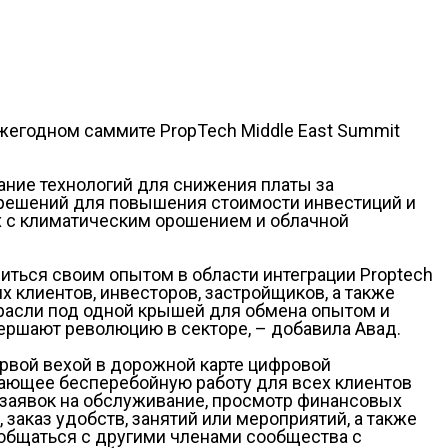
жегодном саммите PropTech Middle East Summit
вание технологий для снижения платы за
 решений для повышения стоимости инвестиций и
ых с климатическим орошением и облачной
иться своим опытом в области интеграции Proptech
клиентов, инвесторов, застройщиков, а также
отрасли под одной крышей для обмена опытом и
ершают революцию в секторе, – добавила Авад.
ервой вехой в дорожной карте цифровой
ающее бесперебойную работу для всех клиентов
и заявок на обслуживание, просмотр финансовых
заказ удобств, занятий или мероприятий, а также
общаться с другими членами сообщества с