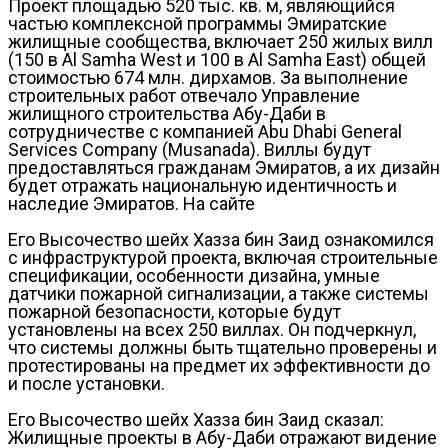
Проект площадью 520 тыс. кв. м, являющийся
частью комплексной программы Эмиратские
жилищные сообщества, включает 250 жилых вилл
(150 в Al Samha West и 100 в Al Samha East) общей
стоимостью 674 млн. дирхамов. За выполнение
строительных работ отвечало Управление
жилищного строительства Абу-Даби в
сотрудничестве с компанией Abu Dhabi General
Services Company (Musanada). Виллы будут
предоставляться гражданам Эмиратов, а их дизайн
будет отражать национальную идентичность и
наследие Эмиратов. На сайте
Его Высочество шейх Хазза бин Заид ознакомился
с инфраструктурой проекта, включая строительные
спецификации, особенности дизайна, умные
датчики пожарной сигнализации, а также системы
пожарной безопасности, которые будут
установлены на всех 250 виллах. Он подчеркнул,
что системы должны быть тщательно проверены и
протестированы на предмет их эффективности до
и после установки.
Его Высочество шейх Хазза бин Заид сказал:
Жилищные проекты в Абу-Даби отражают видение