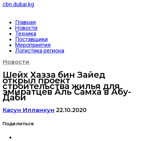
cbn.dubai.kg
Главная
Новости
Техника
Поставщики
Мероприятия
Логистика региона
Новости
Шейх Хазза бин Зайед
открыл проект
строительства жилья для
эмиратцев Аль Самха в Абу-
Даби
Касун Илланкун
22.10.2020
Поделиться