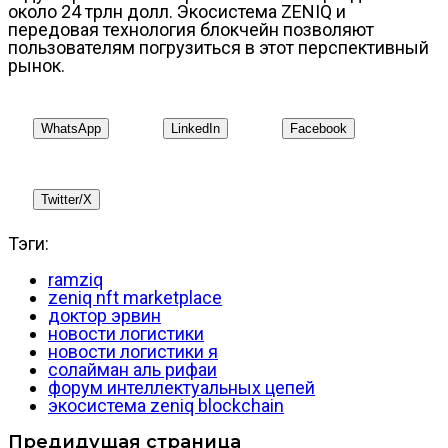
около 24 трлн долл. Экосистема ZENIQ и
передовая технология блокчейн позволяют
пользователям погрузиться в этот перспективный
рынок.
WhatsApp
LinkedIn
Facebook
Twitter/X
Тэги:
ramziq
zeniq nft marketplace
доктор эрвин
новости логистики
новости логистики я
солайман аль рифаи
форум интеллектуальных цепей
экосистема zeniq blockchain
Предидущая страница