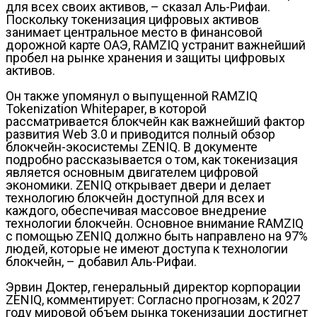
для всех своих активов, – сказал Аль-Рифаи.
Поскольку токенизация цифровых активов
занимает центральное место в финансовой
дорожной карте ОАЭ, RAMZIQ устранит важнейший
пробел на рынке хранения и защиты цифровых
активов.
Он также упомянул о выпущенной RAMZIQ
Tokenization Whitepaper, в которой
рассматривается блокчейн как важнейший фактор
развития Web 3.0 и приводится полный обзор
блокчейн-экосистемы ZENIQ. В документе
подробно рассказывается о том, как токенизация
является основным двигателем цифровой
экономики. ZENIQ открывает двери и делает
технологию блокчейн доступной для всех и
каждого, обеспечивая массовое внедрение
технологии блокчейн. Основное внимание RAMZIQ
с помощью ZENIQ должно быть направлено на 97%
людей, которые не имеют доступа к технологии
блокчейн, – добавил Аль-Рифаи.
Эрвин Доктер, генеральный директор корпорации
ZENIQ, комментирует: Согласно прогнозам, к 2027
году мировой объем рынка токенизации достигнет