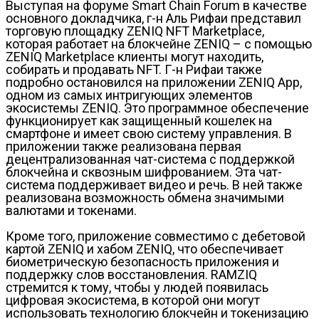
Выступая на форуме Smart Chain Forum в качестве
основного докладчика, г-н Аль Рифаи представил
торговую площадку ZENIQ NFT Marketplace,
которая работает на блокчейне ZENIQ – с помощью
ZENIQ Marketplace клиенты могут находить,
собирать и продавать NFT. Г-н Рифаи также
подробно остановился на приложении ZENIQ App,
одном из самых интригующих элементов
экосистемы ZENIQ. Это программное обеспечение
функционирует как защищенный кошелек на
смартфоне и имеет свою систему управления. В
приложении также реализована первая
децентрализованная чат-система с поддержкой
блокчейна и сквозным шифрованием. Эта чат-
система поддерживает видео и речь. В ней также
реализована возможность обмена значимыми
валютами и токенами.
Кроме того, приложение совместимо с дебетовой
картой ZENIQ и хабом ZENIQ, что обеспечивает
биометрическую безопасность приложения и
поддержку слов восстановления. RAMZIQ
стремится к тому, чтобы у людей появилась
цифровая экосистема, в которой они могут
использовать технологию блокчейн и токенизацию