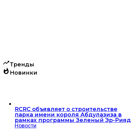
trending_up
Тренды
whatshot
Новинки
RCRC объявляет о строительстве
парка имени короля Абдулазиза в
рамках программы Зеленый Эр-Рияд
Новости