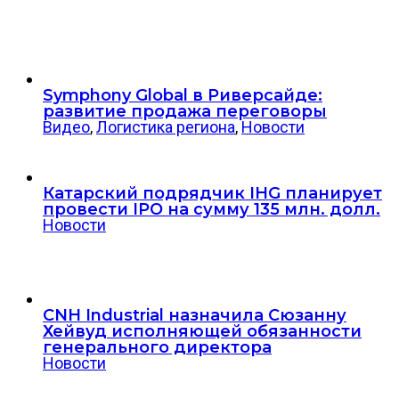
Symphony Global в Риверсайде:
развитие продажа переговоры
Видео
,
Логистика региона
,
Новости
Катарский подрядчик IHG планирует
провести IPO на сумму 135 млн. долл.
Новости
CNH Industrial назначила Сюзанну
Хейвуд исполняющей обязанности
генерального директора
Новости