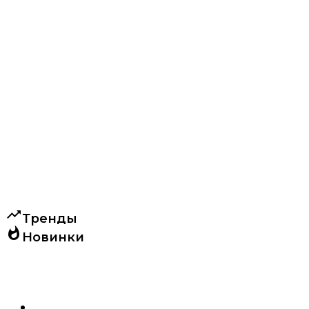
trending_up
Тренды
whatshot
Новинки