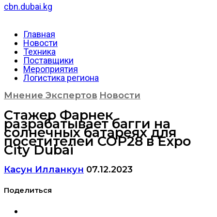
cbn.dubai.kg
Главная
Новости
Техника
Поставщики
Мероприятия
Логистика региона
Мнение Экспертов
Новости
Стажер Фарнек
разрабатывает багги на
солнечных батареях для
посетителей COP28 в Expo
City Dubai
Касун Илланкун
07.12.2023
Поделиться