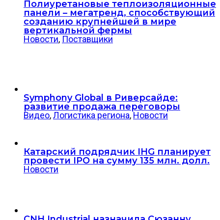
Полиуретановые теплоизоляционные
панели – мегатренд, способствующий
созданию крупнейшей в мире
вертикальной фермы
Новости
,
Поставщики
Symphony Global в Риверсайде:
развитие продажа переговоры
Видео
,
Логистика региона
,
Новости
Катарский подрядчик IHG планирует
провести IPO на сумму 135 млн. долл.
Новости
CNH Industrial назначила Сюзанну