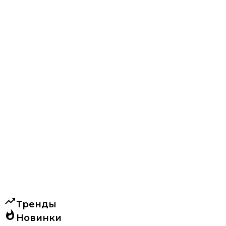
trending_up
Тренды
whatshot
Новинки