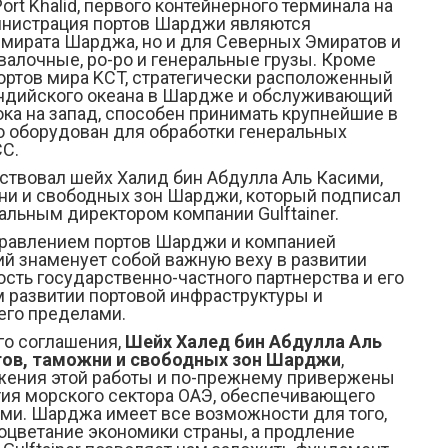
rt Khalid, первого контейнерного терминала на
дминистрация портов Шарджи являются
 эмирата Шарджа, но и для Северных Эмиратов и
валочные, ро-ро и генеральные грузы. Кроме
портов мира KCT, стратегически расположенный
ндийского океана в Шардже и обслуживающий
а на запад, способен принимать крупнейшие в
ю оборудован для обработки генеральных
CC.
ствовал шейх Халид бин Абдулла Аль Касими,
ни и свободных зон Шарджи, который подписал
альным директором компании Gulftainer.
равлением портов Шарджи и компанией
тий знаменует собой важную веху в развитии
сть государственно-частного партнерства и его
 развитии портовой инфраструктуры и
 его пределами.
го соглашения,
Шейх Хал
е
д бин Абдулла Аль
тов, таможни и свободных зон Шарджи
,
жения этой работы и по-прежнему привержены
тия морского сектора ОАЭ, обеспечивающего
ми. Шарджа имеет все возможности для того,
оцветание экономики страны, а продление