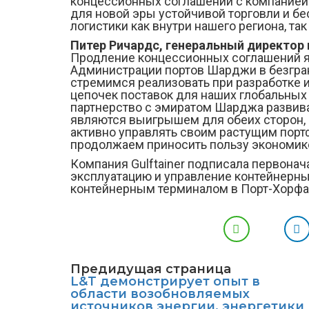
концессионных соглашений с компанией 
для новой эры устойчивой торговли и бе
логистики как внутри нашего региона, так
Питер Ричардс, генеральный директор
Продление концессионных соглашений я
Администрации портов Шарджи в безгра
стремимся реализовать при разработке 
цепочек поставок для наших глобальных 
партнерство с эмиратом Шарджа развива
являются выигрышем для обеих сторон, 
активно управлять своим растущим портф
продолжаем приносить пользу экономике
Компания Gulftainer подписала первона
эксплуатацию и управление контейнерны
контейнерным терминалом в Порт-Хорфак
Предидущая страница
L&T демонстрирует опыт в
области возобновляемых
источников энергии, энергетики 