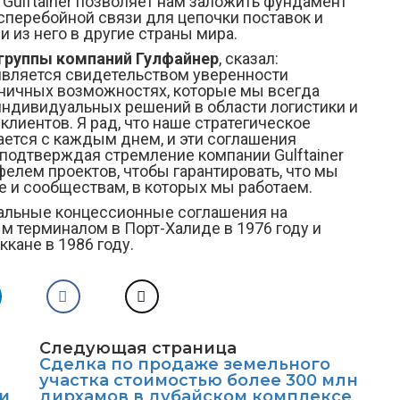
Gulftainer позволяет нам заложить фундамент
сперебойной связи для цепочки поставок и
 и из него в другие страны мира.
 группы компаний Гулфайнер
, сказал:
вляется свидетельством уверенности
ничных возможностях, которые мы всегда
индивидуальных решений в области логистики и
клиентов. Я рад, что наше стратегическое
ется с каждым днем, и эти соглашения
подтверждая стремление компании Gulftainer
елем проектов, чтобы гарантировать, что мы
 и сообществам, в которых мы работаем.
чальные концессионные соглашения на
м терминалом в Порт-Халиде в 1976 году и
кане в 1986 году.
Следующая страница
Сделка по продаже земельного
участка стоимостью более 300 млн
и
дирхамов в дубайском комплексе