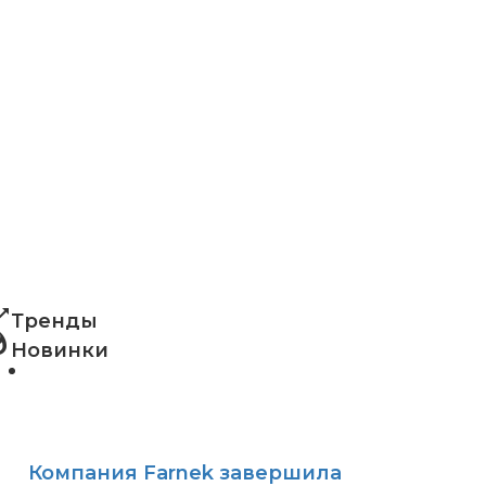
ng_up
Тренды
shot
Новинки
Компания Farnek завершила