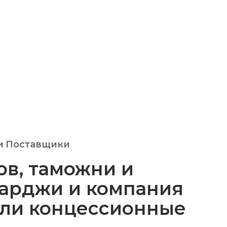
и
Поставщики
ов, таможни и
арджи и компания
или концессионные