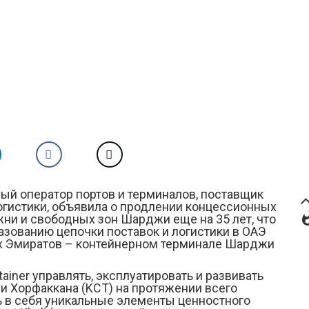
ный оператор портов и терминалов, поставщик
trendi
логистики, объявила о продлении концессионных
what
ни и свободных зон Шарджи еще на 35 лет, что
зованию цепочки поставок и логистики в ОАЭ
х Эмиратов – контейнерном терминале Шарджи
iner управлять, эксплуатировать и развивать
 Хорфаккана (KCT) на протяжении всего
ь в себя уникальные элементы ценностного