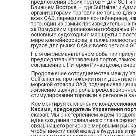
предложения обоих портов – для SCT и Po
Ближнем Востоке, – где Gulftainer и А
организаторами торговли не только для
всех ОАЭ, переваливая контейнерные, на
того, один из самых производительных 
за Ормузским проливом на побережье И
основные судоходные маршруты с восток
мире контейнеровозы, а также полность
грузов для рынка ОАЭ и всего региона G
На этом знаменательном событии присут
председатель Управления портов, тамож
соглашение с Питером Ричардсом, генер
Продолжение сотрудничества между Уп
Gulftainer на протяжении пяти десятиле
морской отрасли ОАЭ, подчеркивая ценно
жизненно важную роль в революционном
стимулировании торговли в регионе и за
Комментируя заключение концессионно
Касими, председатель Управления пор
сказал: Мы с нетерпением ждем продол
идее создания правильного плана разви
связь нашего региона с мировыми рынка
чтобы внести свой вклад в будущее и пр