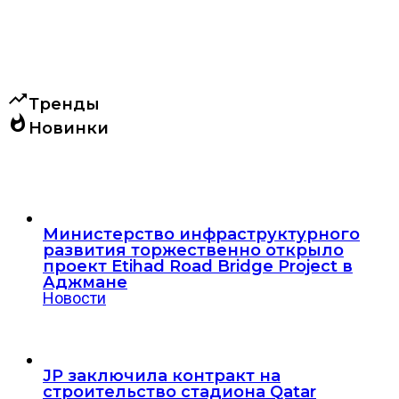
trending_up
Тренды
whatshot
Новинки
Министерство инфраструктурного
развития торжественно открыло
проект Etihad Road Bridge Project в
Аджмане
Новости
JP заключила контракт на
строительство стадиона Qatar