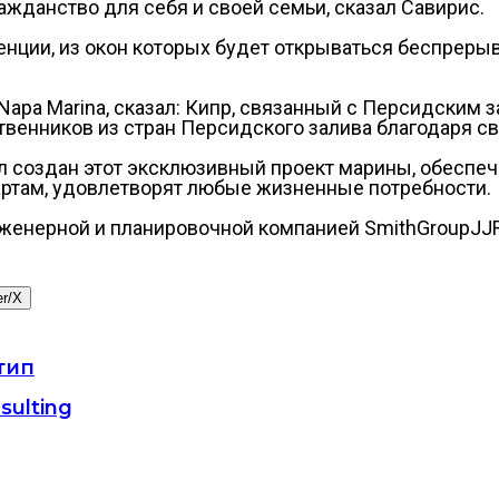
ажданство для себя и своей семьи, сказал Савирис.
нции, из окон которых будет открываться беспрер
Napa Marina, сказал: Кипр, связанный с Персидским 
енников из стран Персидского залива благодаря сво
л создан этот эксклюзивный проект марины, обеспеч
ртам, удовлетворят любые жизненные потребности.
женерной и планировочной компанией SmithGroupJJR
er/X
тип
ulting