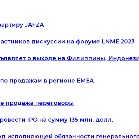
вартиру JAFZA
астников дискуссии на форуме LNME 2023
ъявляет о выходе на Филиппины, Индонез
а по продажам в регионе EMEA
тие продажа переговоры
овести IPO на сумму 135 млн. долл.
йвуд исполняющей обязанности генеральног