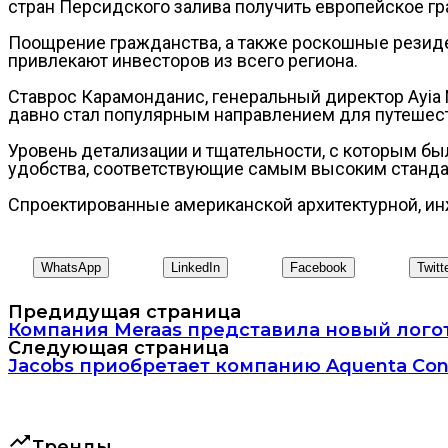
стран Персидского залива получить европейское гр
Поощрение гражданства, а также роскошные резиде
привлекают инвесторов из всего региона.
Ставрос Карамонданис, генеральный директор Ayia 
давно стал популярным направлением для путешеств
Уровень детализации и тщательности, с которым бы
удобства, соответствующие самым высоким станда
Спроектированные американской архитектурной, ин
WhatsApp
LinkedIn
Facebook
Twitt
Предидущая страница
Компания Meraas представила новый лого
Следующая страница
Jacobs приобретает компанию Aquenta Cons
trending_up
Тренды