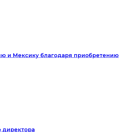
ию и Мексику благодаря приобретению
о директора