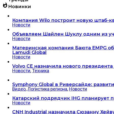
whatshot
Новинки
Компания Wilo построит новую штаб-к
Новости
Объявляем Шайлен Шуклу одним из уч
Новости
Материнская компания Баюта EMPG об
Lamudi Global
Новости
Volvo CE назначила нового президент
Новости
,
Техника
Symphony Global в Риверсайде: разви
Видео
,
Логистика региона
,
Новости
Катарский подрядчик IHG планирует пр
Новости
CNH Industrial назначила Сюзанну Хе