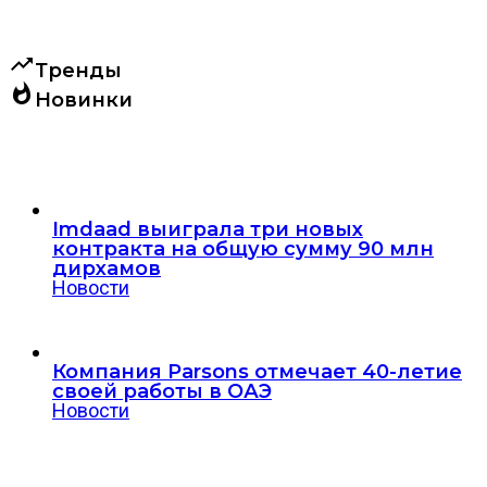
trending_up
Тренды
whatshot
Новинки
Imdaad выиграла три новых
контракта на общую сумму 90 млн
дирхамов
Новости
Компания Parsons отмечает 40-летие
своей работы в ОАЭ
Новости