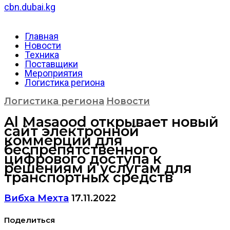
cbn.dubai.kg
Главная
Новости
Техника
Поставщики
Мероприятия
Логистика региона
Логистика региона
Новости
Al Masaood открывает новый
сайт электронной
коммерции для
беспрепятственного
цифрового доступа к
решениям и услугам для
транспортных средств
Вибха Мехта
17.11.2022
Поделиться