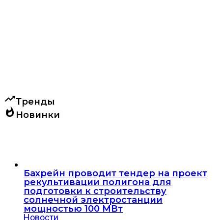
trending_up
Тренды
whatshot
Новинки
Бахрейн проводит тендер на проект
рекультивации полигона для
подготовки к строительству
солнечной электростанции
мощностью 100 МВт
Новости