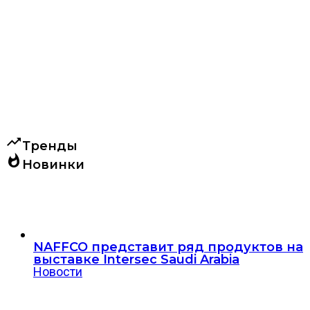
trending_up
Тренды
whatshot
Новинки
NAFFCO представит ряд продуктов на
выставке Intersec Saudi Arabia
Новости