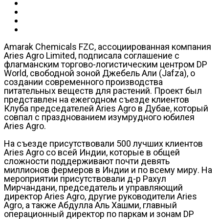
Amarak Chemicals FZC, ассоциированная компания
Aries Agro Limited, подписала соглашение с
флагманским торгово-логистическим центром DP
World, свободной зоной Джебель Али (Jafza), о
создании современного производства
питательных веществ для растений. Проект был
представлен на ежегодном съезде клиентов
Клуба председателей Aries Agro в Дубае, который
совпал с празднованием изумрудного юбилея
Aries Agro.
На съезде присутствовали 500 лучших клиентов
Aries Agro со всей Индии, которые в общей
сложности поддерживают почти девять
миллионов фермеров в Индии и по всему миру. На
мероприятии присутствовали д-р Рахул
Мирчандани, председатель и управляющий
директор Aries Agro, другие руководители Aries
Agro, а также Абдулла Аль Хашми, главный
операционный директор по паркам и зонам DP