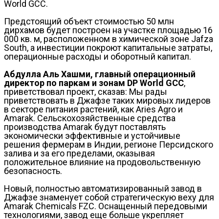
World GCC.
Предстоящий объект стоимостью 50 млн
дирхамов будет построен на участке площадью 16
000 кв. м, расположенном в химической зоне Jafza
South, а инвестиции покроют капитальные затраты,
операционные расходы и оборотный капитал.
Абдулла Аль Хашми, главный операционный
директор по паркам и зонам DP World GCC
,
приветствовал проект, сказав: Мы рады
приветствовать в Джафзе таких мировых лидеров
в секторе питания растений, как Aries Agro и
Amarak. Сельскохозяйственные средства
производства Amarak будут поставлять
экономически эффективные и устойчивые
решения фермерам в Индии, регионе Персидского
залива и за его пределами, оказывая
положительное влияние на продовольственную
безопасность.
Новый, полностью автоматизированный завод в
Джафзе знаменует собой стратегическую веху для
Amarak Chemicals FZC. Оснащенный передовыми
технологиями, завод еще больше укрепляет