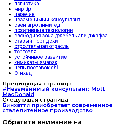
логистика
мир dp
наречие
незаменимый консультант
овен агро лимитед
позитивные технологии
свободная зона джебель али джафза
старый порт дохи
строительная отрасль
торговля
устойчивое развитие
химикаты амарак
цепь поставок dhl
Этихад
Предидущая страница
#Незаменимый консультант: Mott
MacDonald
Следующая страница
Бинхатти приобретает современное
сталелитейное производство
Обратите внимание на