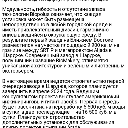
Модульность, гибкость и отсутствие запаха
технологии Biopolus означает, что каждая
установка может быть размещена
непосредственно в любой городской среде и
иметь привлекательный дизайн, гармонично
вписывающийся в окружающую среду. В
результате первый завод на Ближнем Востоке
разместился на участке площадью 9 900 кв. м на
границе между SRTIP и мегапроектом Aljada в
Шардже. Современный завод в Шардже,
получивший название BioMakery, отличается
уникальной архитектурой и зеленым и лиственным
экстерьером.
В настоящее время ведется строительство первой
очереди завода в Шардже, которое планируется
завершить в апреле 2024 года. Ведущим
консультантом проекта выступает американский
инжиниринговый гигант Jacobs. Первая очередь
будет рассчитана на переработку 5 500 куб. м воды
в сутки, а две последующие – на 16 500 куб. м в
сутки. Планируется строительство
дополнительных установок для обслуживания
других проектов компании Arada.