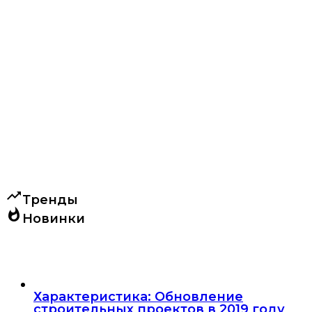
trending_up
Тренды
whatshot
Новинки
Характеристика: Обновление
строительных проектов в 2019 году