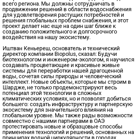
всего региона. Мы должны сотрудничать в
продвижении решений в области водоснабжения
для удовлетворения растущих потребностей и
решения глобальных проблем снабжения, и этот
проект делает нас еще на один шаг ближе к
созданию положительного и долгосрочного
воздействия на нашу экосистему.
Иштван Кеньереш, основатель и технический
директор компании Biopolus, сказал: Будучи
биотехнологом и инженером-экологом, я научился
создавать процветающие и красивые живые
системы для переработки нашей драгоценной
воды, сочетая силы природы и человеческий
интеллект. Новые объекты, которые мы строим в
Шардже, не только продемонстрируют весь
потенциал этой технологии в сложных
климатических условиях, но и позволят добиться
большего: создать инфраструктуру и партнерскую
экосистему для значительного влияния на
глобальном уровне. Мы также рады возможности
совместно с нашими партнерами в ОАЭ
протестировать новые и образцовые способы
применения технологий и решений, основанных на
принципах водной циркулярности в городах.