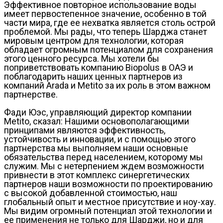
Эффективное повторное использование воды
имеет первостепенное значение, особенно в той
части мира, где ее нехватка является столь острой
проблемой. Мы рады, что теперь Шарджа станет
мировым центром для технологии, которая
обладает огромным потенциалом для сохранения
этого ценного ресурса. Мы хотели бы
поприветствовать компанию Biopolus в ОАЭ и
поблагодарить наших ценных партнеров из
компаний Arada и Metito за их роль в этом важном
партнерстве.
Фади Юэс, управляющий директор компании
Metito, сказал: Нашими основополагающими
принципами являются эффективность,
устойчивость и инновации, и с помощью этого
партнерства мы выполняем наши основные
обязательства перед населением, которому мы
служим. Мы с нетерпением ждем возможности
привнести в этот комплекс синергетических
партнеров наши возможности по проектированию
с высокой добавленной стоимостью, наш
глобальный опыт и местное присутствие и ноу-хау.
Мы видим огромный потенциал этой технологии и
ее применения не только для Шарджи, но и для