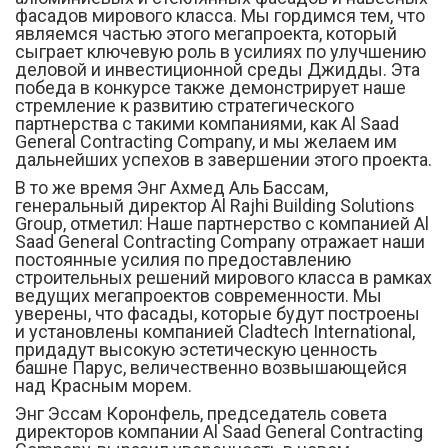
фасадов мирового класса. Мы гордимся тем, что
являемся частью этого мегапроекта, который
сыграет ключевую роль в усилиях по улучшению
деловой и инвестиционной среды Джидды. Эта
победа в конкурсе также демонстрирует наше
стремление к развитию стратегического
партнерства с такими компаниями, как Al Saad
General Contracting Company, и мы желаем им
дальнейших успехов в завершении этого проекта.
В то же время Энг Ахмед Аль Бассам,
генеральный директор Al Rajhi Building Solutions
Group, отметил: Наше партнерство с компанией Al
Saad General Contracting Company отражает наши
постоянные усилия по предоставлению
строительных решений мирового класса в рамках
ведущих мегапроектов современности. Мы
уверены, что фасады, которые будут построены
и установлены компанией Cladtech International,
придадут высокую эстетическую ценность
башне Парус, величественно возвышающейся
над Красным морем.
Энг Эссам Коронфель, председатель совета
директоров компании Al Saad General Contracting