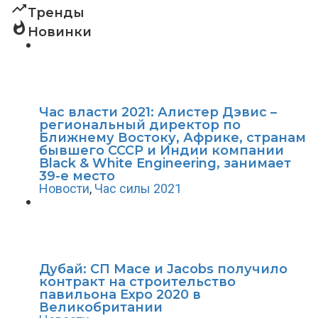
trending_up
Тренды
whatshot
Новинки
Час власти 2021: Алистер Дэвис –
региональный директор по
Ближнему Востоку, Африке, странам
бывшего СССР и Индии компании
Black & White Engineering, занимает
39-е место
Новости
,
Час силы 2021
Дубай: СП Mace и Jacobs получило
контракт на строительство
павильона Expo 2020 в
Великобритании